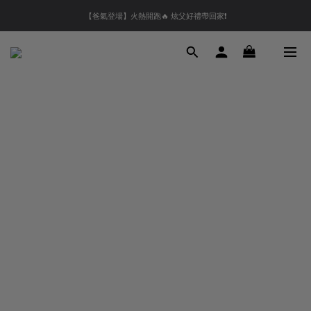
【夏末OUTLET】專區全面5折起❗超值入手就趁現在🔥
【爸氣登場】火熱開跑🔥 炫父好禮帶回家❗
【會員好禮】加入會員送$200購物金❗多重好禮等你加入領取 ❗
【夏末OUTLET】專區全面5折起❗超值入手就趁現在🔥