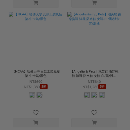
【NCAA】哈佛大學 女款工裝風短
【Angelia & Pets】泡芙鞋 兩穿拖
裙-中卡其/黑色
鞋 涼鞋 防水鞋 女鞋-白/黑/淺卡
其/深橘
NT$690
NT$640
NT$1,380
NT$1,280
5折
5折