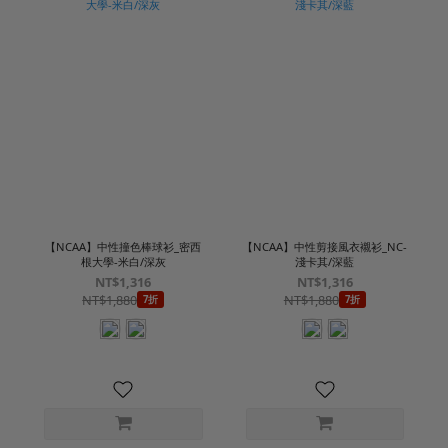
【NCAA】中性撞色棒球衫_密西
【NCAA】中性剪接風衣襯衫_NC-
根大學-米白/深灰
淺卡其/深藍
NT$1,316
NT$1,316
NT$1,880
NT$1,880
7折
7折