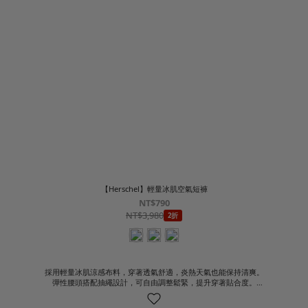
【Herschel】輕量冰肌空氣短褲
NT$790
NT$3,980
2折
採用輕量冰肌涼感布料，穿著透氣舒適，炎熱天氣也能保持清爽。
彈性腰頭搭配抽繩設計，可自由調整鬆緊，提升穿著貼合度。
輕盈版型不易產生束縛感，活動自在，適合長時間穿著。
吸濕排汗、快乾機能，幫助維持乾爽舒適。