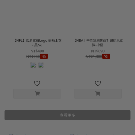
【NFL】落肩電繡Logo 短袖上衣
【NBA】中性筆刷隊伍T_紐約尼克
- 黑/灰
隊-中藍
NT$490
NT$690
NT$980
NT$1,380
5折
5折
查看更多