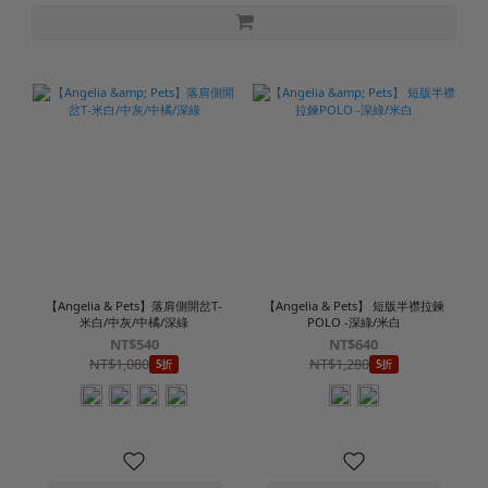
雙側口袋設計，可輕鬆收納手機、錢包、鑰匙等隨身物品。
簡約百搭風格，輕鬆搭配 T 恤、背心或防曬外套。
適合日常休閒、居家、運動、健走、旅遊及戶外活動。
📢 三件只要$1990❗
材質:80%尼龍/20%彈性纖維
產地:中國
款號:H6253501
【Angelia & Pets】落肩側開岔T-
【Angelia & Pets】 短版半襟拉鍊
米白/中灰/中橘/深綠
POLO -深綠/米白
NT$540
NT$640
NT$1,080
NT$1,280
5折
5折