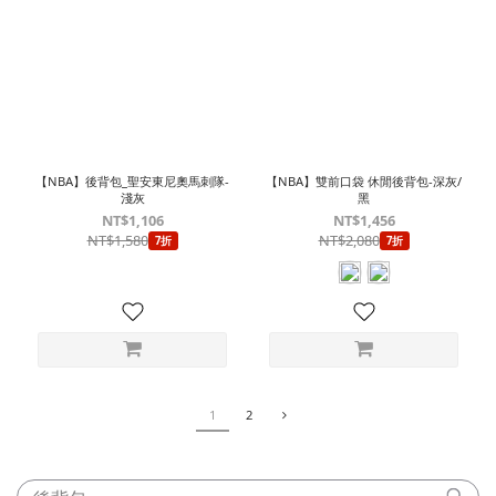
【NBA】後背包_聖安東尼奧馬刺隊-
【NBA】雙前口袋 休閒後背包-深灰/
淺灰
黑
NT$1,106
NT$1,456
NT$1,580
NT$2,080
7折
7折
1
2