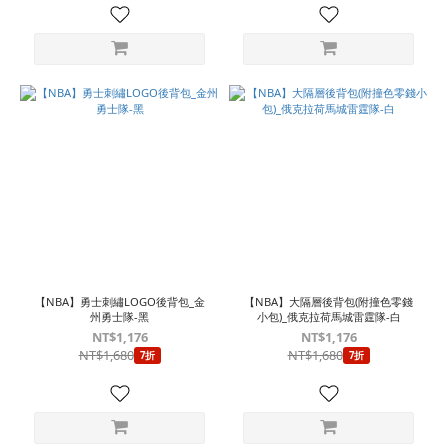
【NBA】勇士刺繡LOGO後背包_金
【NBA】大隔層後背包(附撞色零錢
州勇士隊-黑
小包)_俄克拉荷馬城雷霆隊-白
NT$1,176
NT$1,176
NT$1,680
NT$1,680
7折
7折