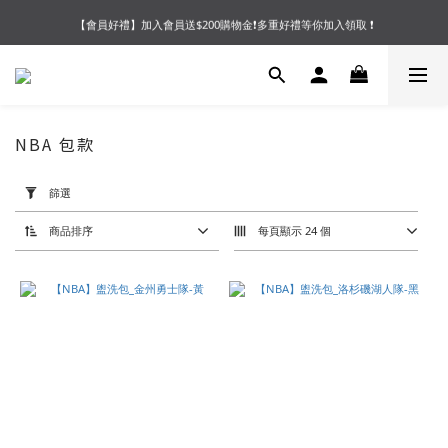
【會員好禮】加入會員送$200購物金❗多重好禮等你加入領取 ❗
【夏末OUTLET】專區全面5折起❗超值入手就趁現在🔥
【夏末OUTLET】專區全面5折起❗超值入手就趁現在🔥
NBA 包款
套
用
篩選
篩
選
(0/20)
商品排序
每頁顯示 24 個
價格
(NT$)
~