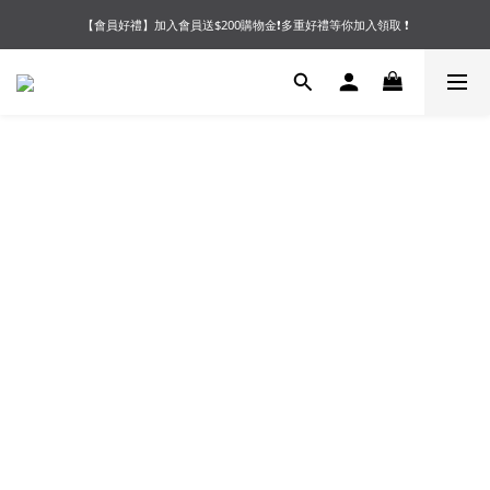
【會員好禮】加入會員送$200購物金❗多重好禮等你加入領取 ❗
【夏末OUTLET】專區全面5折起❗超值入手就趁現在🔥
【夏末OUTLET】專區全面5折起❗超值入手就趁現在🔥