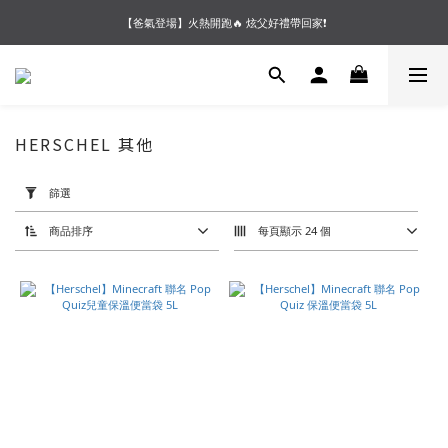
【夏末OUTLET】專區全面5折起❗超值入手就趁現在🔥
【爸氣登場】火熱開跑🔥 炫父好禮帶回家❗
【會員好禮】加入會員送$200購物金❗多重好禮等你加入領取 ❗
【夏末OUTLET】專區全面5折起❗超值入手就趁現在🔥
HERSCHEL 其他
套
用
篩選
篩
選
(0/20)
商品排序
每頁顯示 24 個
價格
(NT$)
~