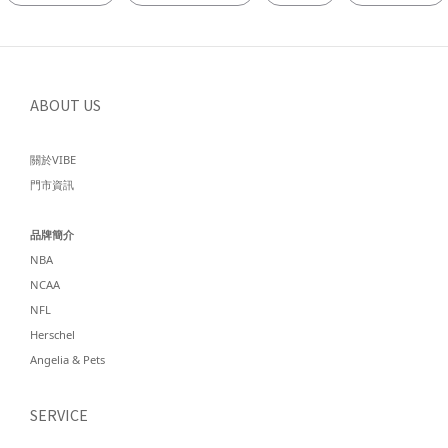
ABOUT US
關於VIBE
門市資訊
品牌簡介
NBA
NCAA
NFL
Herschel
Angelia & Pets
SERVICE