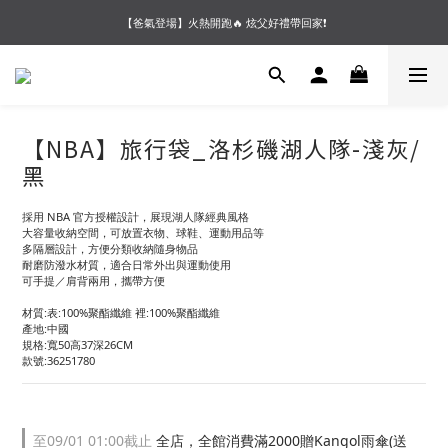
【夏末OUTLET】專區全面5折起❗超值入手就趁現在🔥
【爸氣登場】火熱開跑🔥 炫父好禮帶回家❗
【會員好禮】加入會員送$200購物金❗多重好禮等你加入領取 ❗
【夏末OUTLET】專區全面5折起❗超值入手就趁現在🔥
【NBA】旅行袋_洛杉磯湖人隊-淺灰/
黑
採用 NBA 官方授權設計，展現湖人隊經典風格
大容量收納空間，可放置衣物、球鞋、運動用品等
多隔層設計，方便分類收納隨身物品
耐磨防潑水材質，適合日常外出與運動使用
可手提／肩背兩用，攜帶方便
材質:表:100%聚酯纖維 裡:100%聚酯纖維
產地:中國
規格:寬50高37深26CM
款號:36251780
至
09/01 01:00
截止
全店，全館消費滿2000贈Kangol雨傘(送