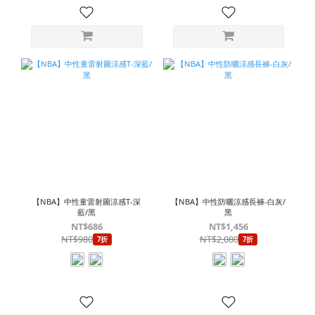
【NBA】中性童雷射圖涼感T-深
【NBA】中性防曬涼感長褲-白灰/
藍/黑
黑
NT$686
NT$1,456
NT$980
NT$2,080
7折
7折