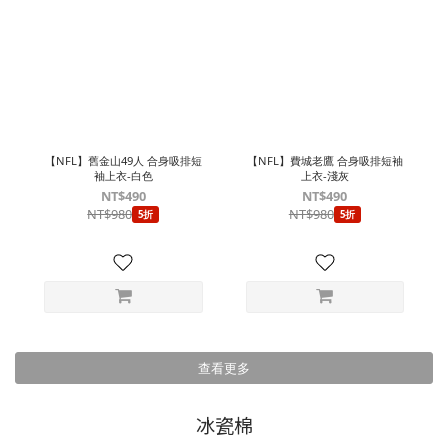
【NFL】舊金山49人 合身吸排短
【NFL】費城老鷹 合身吸排短袖
袖上衣-白色
上衣-淺灰
NT$490
NT$490
NT$980
NT$980
5折
5折
查看更多
冰瓷棉