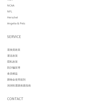
NCAA
NFL
Herschel
Angelia & Pets
SERVICE
退換貨政策
運送政策
隱私政策
防詐騙宣導
會員權益
購物金使用規則
洞洞鞋選購推薦指南
CONTACT