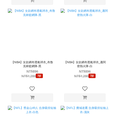
【NBA】女款網布透氣球衣_布魯
【NBA】女款網布透氣球衣_邁阿
克林籃網隊-黑
密熱火隊-白
NT$896
NT$896
NT$1,280
NT$1,280
7折
7折