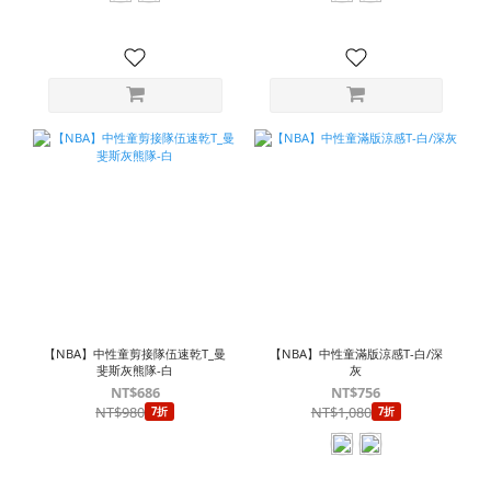
【NBA】中性童剪接隊伍速乾T_曼
【NBA】中性童滿版涼感T-白/深
斐斯灰熊隊-白
灰
NT$686
NT$756
NT$980
NT$1,080
7折
7折