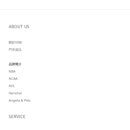
ABOUT US
關於VIBE
門市資訊
品牌簡介
NBA
NCAA
NFL
Herschel
Angelia & Pets
SERVICE