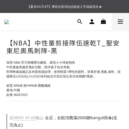
【夏末OUTLET】專區全面5折起❗超值入手就趁現在🔥
【夏末OUTLET】專區全面5折起❗超值入手就趁現在🔥
【爸氣登場】火熱開跑🔥 炫父好禮帶回家❗
【會員好禮】加入會員送$200購物金❗多重好禮等你加入領取 ❗
【NBA】中性童剪接隊伍速乾T_聖安
【夏末OUTLET】專區全面5折起❗超值入手就趁現在🔥
東尼奧馬刺隊-黑
採用 NBA 官方授權隊伍圖樣，展現小小球迷熱情
中性童版剪裁舒適好活動，陪伴孩子自在奔跑
利用蜂巢組織正反布面剪接紋理，使用棉質+彈性的面料，穿著舒適.透氣.速乾，前
後隊伍LOGO以小LOGO排列組合印花呈現出美式休閒圖T風格。
材質:56%表:棉/44%表:聚酯纖維
產地:中國
款號:36261023
至
09/01 01:00
截止
全店，全館消費滿2000贈Kangol雨傘(送
完為止)