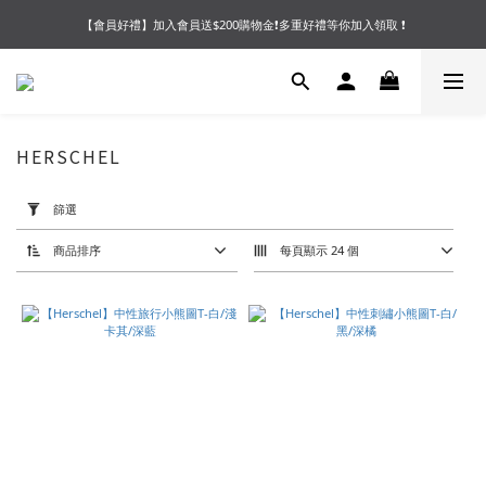
【會員好禮】加入會員送$200購物金❗多重好禮等你加入領取 ❗
【夏末OUTLET】專區全面5折起❗超值入手就趁現在🔥
【夏末OUTLET】專區全面5折起❗超值入手就趁現在🔥
HERSCHEL
套
用
篩選
篩
選
(0/20)
商品排序
每頁顯示 24 個
價格
(NT$)
~
尺