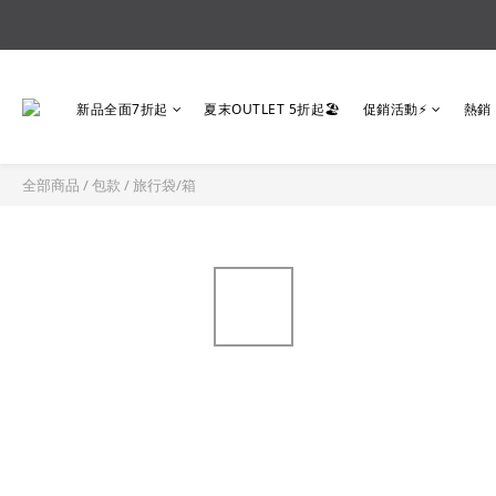
新品全面7折起
夏末OUTLET 5折起🏖️
促銷活動⚡
熱銷
全部商品
/
包款
/
旅行袋/箱