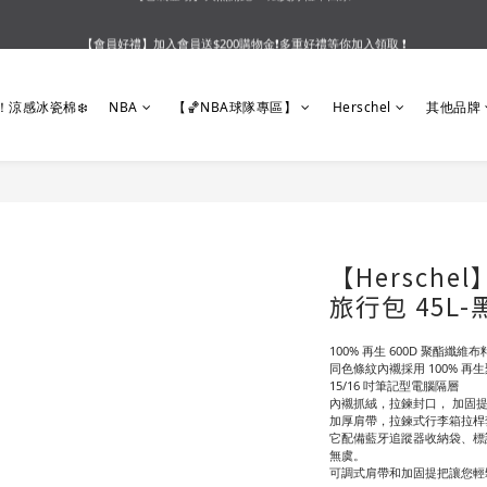
【會員好禮】加入會員送$200購物金❗多重好禮等你加入領取 ❗
【夏末OUTLET】專區全面5折起❗超值入手就趁現在🔥
【夏末OUTLET】專區全面5折起❗超值入手就趁現在🔥
！涼感冰瓷棉❄️
NBA
【🏀NBA球隊專區】
Herschel
其他品牌
【Herschel】
旅行包 45L-
100% 再生 600D 聚酯纖
同色條紋內襯採用 100% 再
15/16 吋筆記型電腦隔層
內襯抓絨，拉鍊封口， 加固提
加厚肩帶，拉鍊式行李箱拉桿
它配備藍牙追蹤器收納袋、標
無虞。
可調式肩帶和加固提把讓您輕