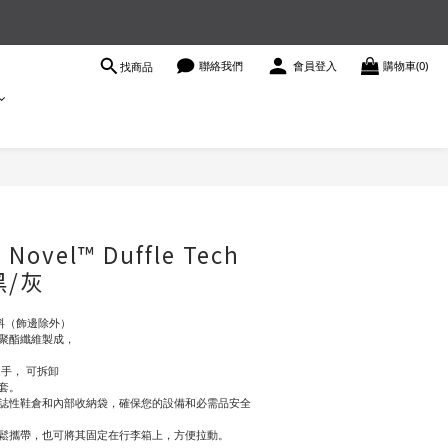
聯絡我們
會員登入
購物車(0)
找商品
立即購買
Novel™ Duffle Tech
黑/灰
維布料（飾邊除外）
生聚酯纖維製成，
手， 可拆卸
套。
誌性鞋倉和內部收納袋，確保您的設備和必需品安全
鬆攜帶，也可將其固定在行李箱上，方便拉動。