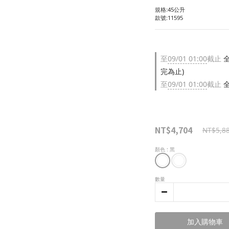
規格:45公升
款號:11595
至
09/01 01:00
截止
全
完為止)
至
09/01 01:00
截止
全
NT$4,704
NT$5,8
顏色
: 黑
數量
加入購物車