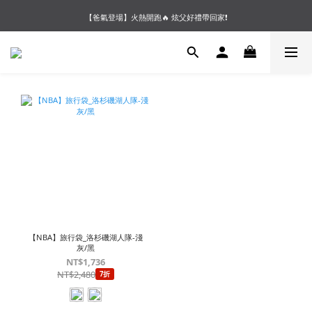
【夏末OUTLET】專區全面5折起❗超值入手就趁現在🔥
【爸氣登場】火熱開跑🔥 炫父好禮帶回家❗
【會員好禮】加入會員送$200購物金❗多重好禮等你加入領取 ❗
【夏末OUTLET】專區全面5折起❗超值入手就趁現在🔥
【NBA】旅行袋_洛杉磯湖人隊-淺
灰/黑
NT$1,736
NT$2,480
7折