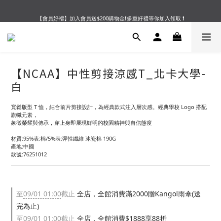
【會員好禮】加入會員送$200購物金❗多重好禮等你加入領取 ❗
【夏末OUTLET】專區全面5折起❗超值入手就趁現在🔥
【夏末OUTLET】專區全面5折起❗超值入手就趁現在🔥
【NCAA】中性剪接涼感T_北卡大學-
白
寬鬆版型 T 恤，結合前片剪接設計，為經典款式注入層次感。經典學校 Logo 搭配
旗幟元素，
象徵榮耀與傳承，穿上身即展現鮮明的校園精神與自信態度
材質:95%表:棉/5%表:彈性纖維 冰瓷棉 190G
產地:中國
款號:76251012
至
09/01 01:00
截止
全店，全館消費滿2000贈Kangol雨傘(送
完為止)
至
09/01 01:00
截止
全店，全館消費$1888享88折