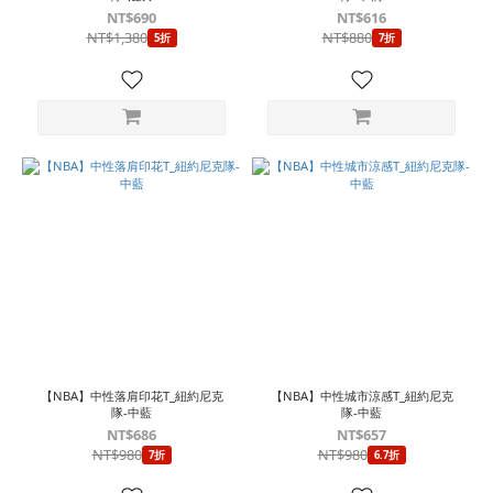
(3)
NT$690
NT$616
看
NT$1,380
NT$880
5折
7折
更
多
【NBA】中性落肩印花T_紐約尼克
【NBA】中性城市涼感T_紐約尼克
隊-中藍
隊-中藍
NT$686
NT$657
NT$980
NT$980
7折
6.7折