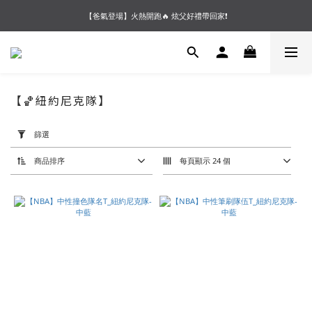
【夏末OUTLET】專區全面5折起❗超值入手就趁現在🔥
【爸氣登場】火熱開跑🔥 炫父好禮帶回家❗
【會員好禮】加入會員送$200購物金❗多重好禮等你加入領取 ❗
【夏末OUTLET】專區全面5折起❗超值入手就趁現在🔥
【🏀紐約尼克隊】
套
用
篩選
篩
選
(0/20)
商品排序
每頁顯示 24 個
價格
(NT$)
~
尺