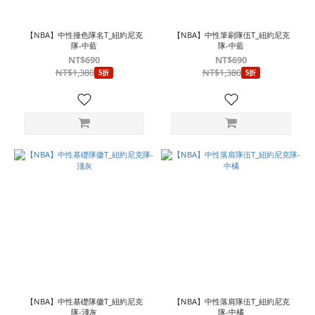
寸
L
【NBA】中性撞色隊名T_紐約尼克
【NBA】中性筆刷隊伍T_紐約尼克
(13)
隊-中藍
隊-中藍
NT$690
NT$690
M
NT$1,380
NT$1,380
5折
5折
(13)
XL
(13)
S
(5)
130
(3)
140
(3)
150
(3)
160
(3)
【NBA】中性基礎隊徽T_紐約尼克
【NBA】中性落肩隊伍T_紐約尼克
170
隊-淺灰
隊-中橘