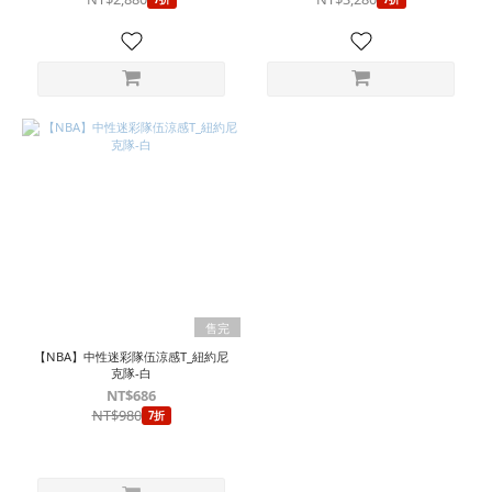
售完
【NBA】中性迷彩隊伍涼感T_紐約尼
克隊-白
NT$686
NT$980
7折