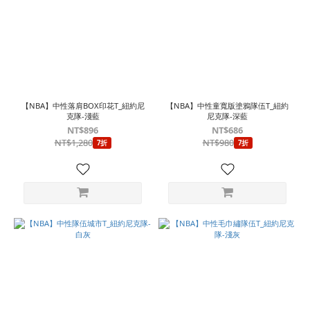
【NBA】中性落肩BOX印花T_紐約尼
【NBA】中性童寬版塗鴉隊伍T_紐約
克隊-淺藍
尼克隊-深藍
NT$896
NT$686
NT$1,280
NT$980
7折
7折