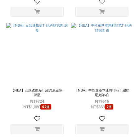
【NBA】女款透氣短T_紐約尼克隊-
【NBA】中性童基本迷彩印花T_紐約
深藍
尼克隊-白
NT$724
NT$616
NT$1,080
NT$880
6.7折
7折