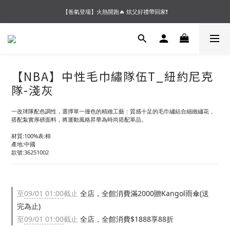
【夏末OUTLET】專區全面5折起❗超值入手就趁現在🔥
【爸氣登場】火熱開跑🔥 炫父好禮帶回家❗
【會員好禮】加入會員送$200購物金❗多重好禮等你加入領取 ❗
【夏末OUTLET】專區全面5折起❗超值入手就趁現在🔥
【NBA】中性毛巾繡隊伍T_紐約尼克
隊-淺灰
一改球隊配色調性，選擇單一撞色的精緻工藝：質感十足的毛巾繡結合細緻繡花，
搭配紮實厚磅面料，將運動風格昇華為時尚搭配單品。
材質:100%表:棉
產地:中國
款號:36251002
至
09/01 01:00
截止
全店，全館消費滿2000贈Kangol雨傘(送
完為止)
至
09/01 01:00
截止
全店，全館消費$1888享88折