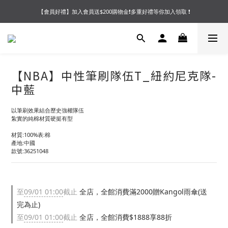
【會員好禮】加入會員送$200購物金❗多重好禮等你加入領取 ❗
【夏末OUTLET】專區全面5折起❗超值入手就趁現在🔥
【夏末OUTLET】專區全面5折起❗超值入手就趁現在🔥
【NBA】中性筆刷隊伍T_紐約尼克隊-
中藍
以筆刷效果結合歷史強權隊伍
紮實的純棉材質硬挺有型
材質:100%表:棉
產地:中國
款號:36251048
至
09/01 01:00
截止
全店，全館消費滿2000贈Kangol雨傘(送
完為止)
至
09/01 01:00
截止
全店，全館消費$1888享88折