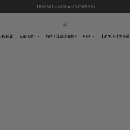
【夏末OUTLET】專區全面5折起❗超值入手就趁現在🔥
【會員好禮】加入會員送$200購物金❗多重好禮等你加入領取 ❗
【夏末OUTLET】專區全面5折起❗超值入手就趁現在🔥
5折起🏖️
促銷活動⚡
熱銷！涼感冰瓷棉❄️
NBA
【🏀NBA球隊專