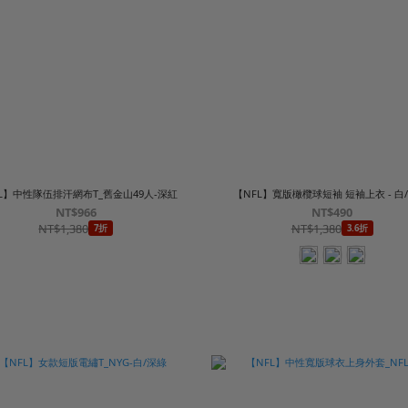
L】中性隊伍排汗網布T_舊金山49人-深紅
【NFL】寬版橄欖球短袖 短袖上衣 - 白/
NT$966
NT$490
NT$1,380
NT$1,380
7折
3.6折