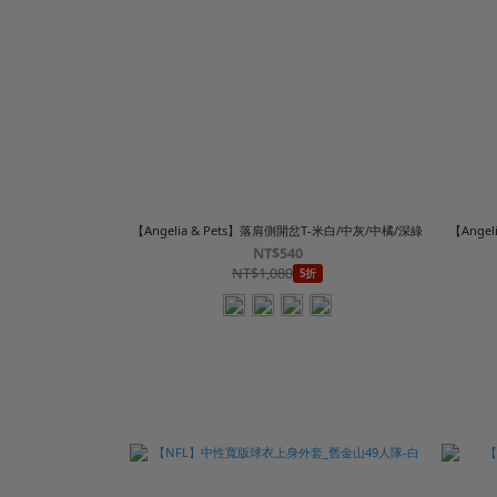
【Angelia & Pets】落肩側開岔T-米白/中灰/中橘/深綠
【Ange
NT$540
NT$1,080
5折