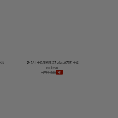
/灰
【NBA】中性筆刷隊伍T_紐約尼克隊-中藍
NT$690
NT$1,380
5折