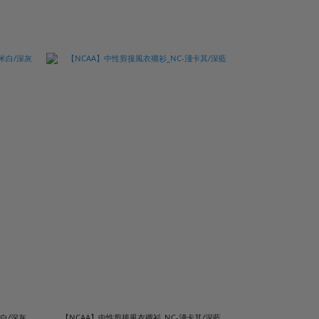
白/深灰
【NCAA】中性剪接風衣襯衫_NC-淺卡其/深藍