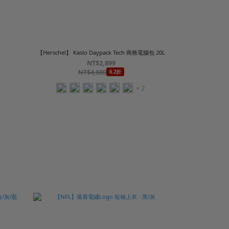
【Herschel】 Kaslo Daypack Tech 商務電腦包 20L
NT$2,899
NT$4,680
6.2折
+ 2