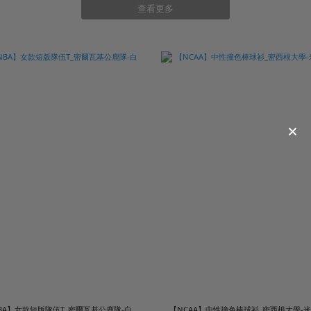
查看更多
BA】女款短版隊伍T_密爾瓦基公鹿隊-白
【NCAA】中性撞色棒球衫_密西根大學-米