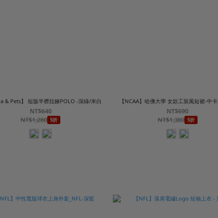
lia & Pets】 短版半襟拉鍊POLO -深綠/米白
【NCAA】哈佛大學 女款工裝風短裙-中卡
NT$640
NT$690
NT$1,280
NT$1,380
5折
5折