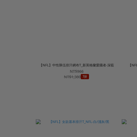
【NFL】中性隊伍排汗網布T_新英格蘭愛國者-深藍
【NF
NT$966
NT$1,380
7折