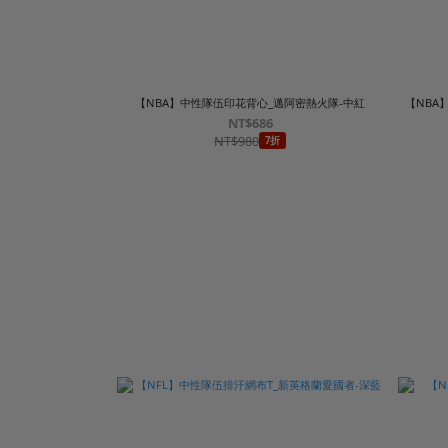
【NBA】中性隊伍印花背心_邁阿密熱火隊-中紅
【NBA
NT$686
NT$980
7折