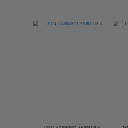
【NBA】女款短版隊伍T_洛杉磯湖人隊-白
【N