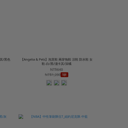
其/黑色
【Angelia & Pets】泡芙鞋 兩穿拖鞋 涼鞋 防水鞋 女
鞋-白/黑/淺卡其/深橘
NT$640
NT$1,280
5折