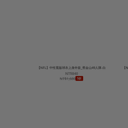
【NFL】中性寬版球衣上身外套_舊金山49人隊-白
【N
NT$840
NT$1,680
5折