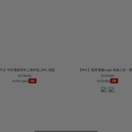
FL】中性寬版球衣上身外套_NFL-深藍
【NFL】落肩電繡Logo 短袖上衣 - 黑
NT$840
NT$490
NT$1,680
NT$980
5折
5折