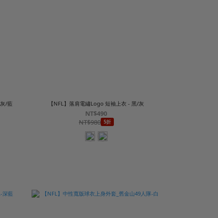
灰/藍
【NFL】落肩電繡Logo 短袖上衣 - 黑/灰
NT$490
NT$980
5折