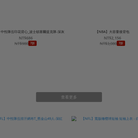
】中性隊伍印花背心_波士頓塞爾提克隊-深灰
【NBA】大容量後背包
NT$686
NT$2,156
NT$980
NT$3,080
7折
7折
查看更多