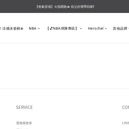
【夏末OUTLET】專區全面5折起❗超值入手就趁現在🔥
【爸氣登場】火熱開跑🔥 炫父好禮帶回家❗
【會員好禮】加入會員送$200購物金❗多重好禮等你加入領取 ❗
！涼感冰瓷棉❄️
NBA
【🏀NBA球隊專區】
Herschel
其他品牌
【夏末OUTLET】專區全面5折起❗超值入手就趁現在🔥
SERVICE
CO
退換貨政策
LINE