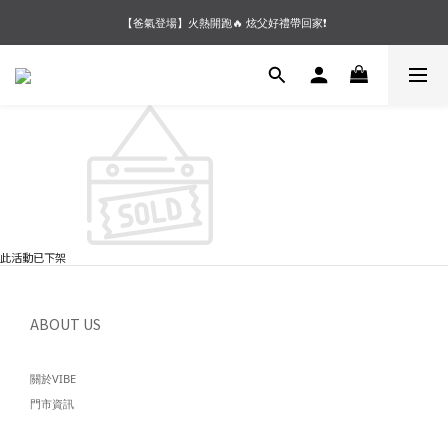
【夏末OUTLET】專區全面5折起❗超值入手就趁現在🔥
【爸氣登場】火熱開跑🔥 炫父好禮帶回家❗
【會員好禮】加入會員送$200購物金❗多重好禮等你加入領取 ❗
【夏末OUTLET】專區全面5折起❗超值入手就趁現在🔥
此活動已下架
ABOUT US
關於VIBE
門市資訊