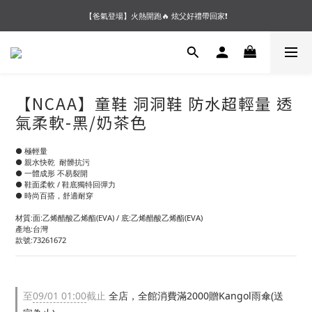
【夏末OUTLET】專區全面5折起❗超值入手就趁現在🔥
【爸氣登場】火熱開跑🔥 炫父好禮帶回家❗
【會員好禮】加入會員送$200購物金❗多重好禮等你加入領取 ❗
【夏末OUTLET】專區全面5折起❗超值入手就趁現在🔥
【NCAA】童鞋 洞洞鞋 防水超輕量 透
氣柔軟-黑/奶茶色
● 極輕量
● 親水快乾  耐髒抗污
● 一體成形 不易裂開   
● 鞋面柔軟 / 鞋底獨特回彈力
● 時尚百搭，舒適耐穿
材質:面:乙烯醋酸乙烯酯(EVA) / 底:乙烯醋酸乙烯酯(EVA)
產地:台灣
款號:73261672
至
09/01 01:00
截止
全店，全館消費滿2000贈Kangol雨傘(送