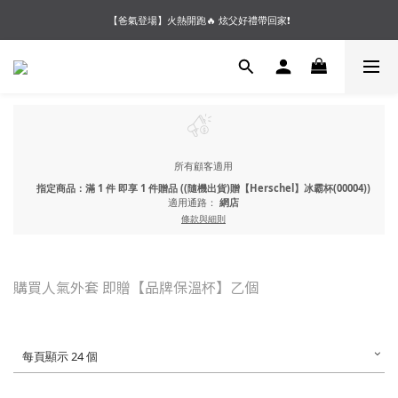
【夏末OUTLET】專區全面5折起❗超值入手就趁現在🔥
【爸氣登場】火熱開跑🔥 炫父好禮帶回家❗
【會員好禮】加入會員送$200購物金❗多重好禮等你加入領取 ❗
【夏末OUTLET】專區全面5折起❗超值入手就趁現在🔥
所有顧客適用
指定商品：滿 1 件 即享 1 件贈品 ((隨機出貨)贈【Herschel】冰霸杯(00004))
適用通路：
網店
條款與細則
購買人氣外套 即贈【品牌保溫杯】乙個
每頁顯示 24 個