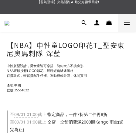
【會員好禮】加入會員送$200購物金❗多重好禮等你加入領取 ❗
【夏末OUTLET】專區全面5折起❗超值入手就趁現在🔥
【夏末OUTLET】專區全面5折起❗超值入手就趁現在🔥
【NBA】中性童LOGO印花T_聖安東
尼奧馬刺隊-深藍
中性版型設計，男女童皆可穿搭，簡約大方不挑身形
NBA正版授權LOGO印花，展現經典球迷風格
百搭款式，輕鬆搭配牛仔褲、運動褲或外套，休閒實用
產地:中國
款號:35561022
至
09/01 01:00
截止
指定商品，一件7折第二件再8折
至
09/01 01:00
截止
全店，全館消費滿2000贈Kangol雨傘(送
完為止)