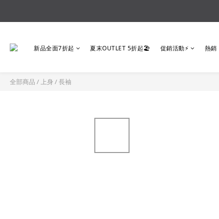
新品全面7折起
夏末OUTLET 5折起🏖️
促銷活動⚡
熱銷
全部商品
/
上身
/
長袖