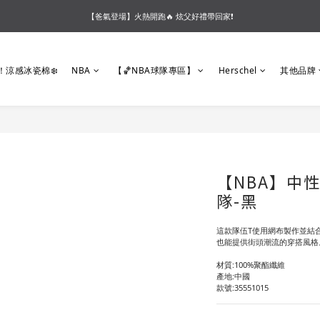
【夏末OUTLET】專區全面5折起❗超值入手就趁現在🔥
【爸氣登場】火熱開跑🔥 炫父好禮帶回家❗
【會員好禮】加入會員送$200購物金❗多重好禮等你加入領取 ❗
！涼感冰瓷棉❄️
NBA
【🏀NBA球隊專區】
Herschel
其他品牌
【夏末OUTLET】專區全面5折起❗超值入手就趁現在🔥
【NBA】中
隊-黑
這款隊伍T使用網布製作並結
也能提供街頭潮流的穿搭風格
材質:100%聚酯纖維
產地:中國
款號:35551015