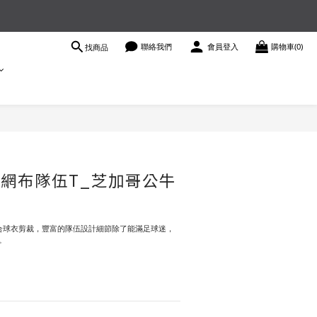
聯絡我們
會員登入
購物車(0)
找商品
性網布隊伍T_芝加哥公牛
合球衣剪裁，豐富的隊伍設計細節除了能滿足球迷，
。