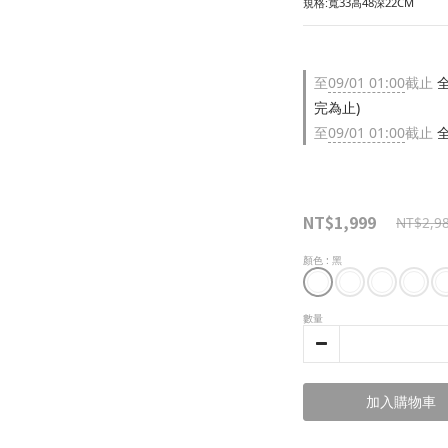
規格:寬33高48深22CM
至
09/01 01:00
截止
全
完為止)
至
09/01 01:00
截止
全
NT$1,999
NT$2,9
顏色
: 黑
數量
加入購物車