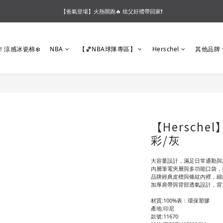
【爸氣登場】火熱開跑🔥 炫父好禮帶回家❗
【夏末OUTLET】專區全面5折起❗超值入手就趁現在🔥
【會員好禮】加入會員送$200購物金❗多重好禮等你加入領取 ❗
【夏末OUTLET】專區全面5折起❗超值入手就趁現在🔥
！涼感冰瓷棉❄️
NBA
【🏀NBA球隊專區】
Herschel
其他品牌
【Hersche
彩/灰
大容量設計，滿足日常通勤與
內層筆電夾層與多功能口袋，
品牌經典皮標與條紋內裡，細
加厚肩帶與背部透氣設計，背
材質:100%表：環保塑膠
產地:印尼
款號:11670