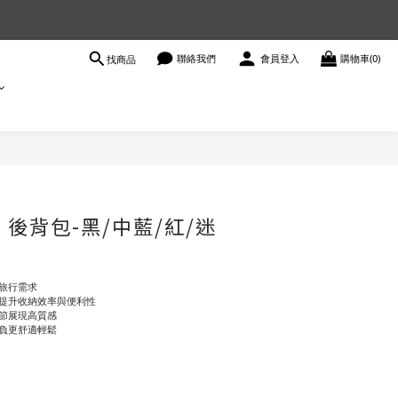
聯絡我們
會員登入
購物車(0)
找商品
立即購買
l】後背包-黑/中藍/紅/迷
旅行需求
提升收納效率與便利性
節展現高質感
負更舒適輕鬆