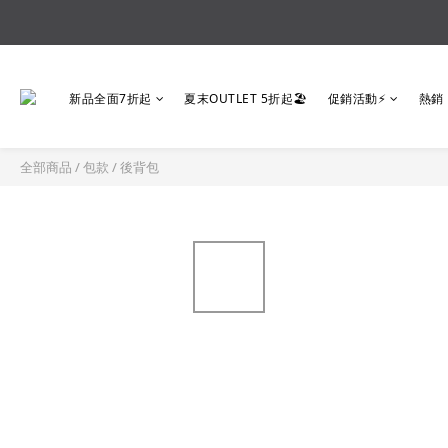
新品全面7折起
夏末OUTLET 5折起🏖️
促銷活動⚡
熱銷
全部商品
/
包款
/
後背包