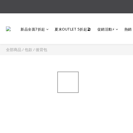
新品全面7折起
夏末OUTLET 5折起🏖️
促銷活動⚡
熱銷
全部商品
/
包款
/
後背包