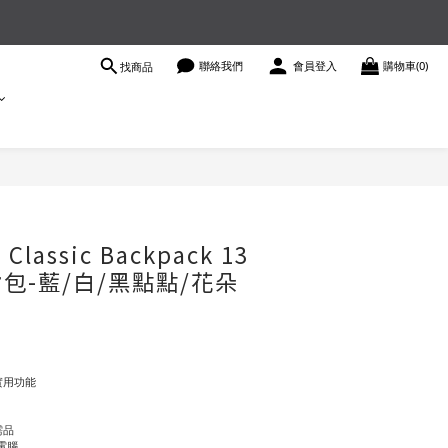
聯絡我們
會員登入
購物車(0)
找商品
立即購買
Classic Backpack 13
後背包-藍/白/黑點點/花朵
實用功能
需品
型電腦