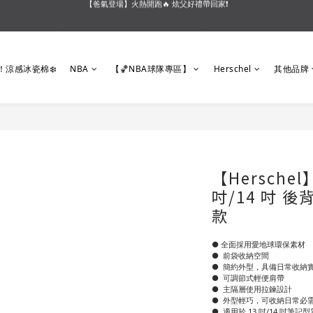
【會員好禮】加入會員送$200購物金❗多重好禮等你加入領取 ❗
【夏末OUTLET】專區全面5折起❗超值入手就趁現在🔥
【夏末OUTLET】專區全面5折起❗超值入手就趁現在🔥
！涼感冰瓷棉❄️
NBA
【🏀NBA球隊專區】
Herschel
其他品牌
【Herschel】
吋/14 吋 
款
● 全面採用愛地球環保素材
●  前袋收納空間
●  簡約外型，具備日常收納
●  可調節式輕便肩帶
●  主隔層使用拉鍊設計
●  外型輕巧，可收納日常必
●  適用於 13 吋/14 吋筆記