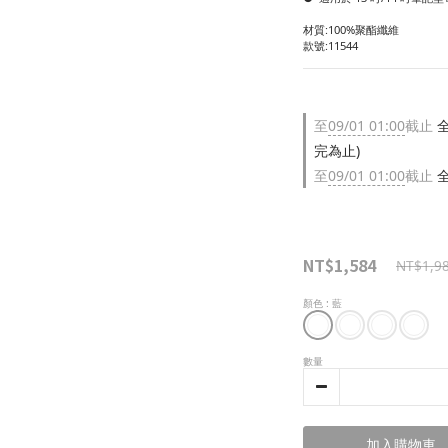
材質:100%聚酯纖維
款號:11544
至
09/01 01:00
截止
全
完為止)
至
09/01 01:00
截止
全
NT$1,584
NT$1,9
顏色
: 藍
數量
加入購物車