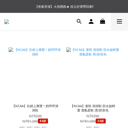
【夏末OUTLET】專區全面5折起❗超值入手就趁現在🔥
【爸氣登場】火熱開跑🔥 炫父好禮帶回家❗
【會員好禮】加入會員送$200購物金❗多重好禮等你加入領取 ❗
【夏末OUTLET】專區全面5折起❗超值入手就趁現在🔥
【NCAA】狂銷上萬雙！奶呼呼洞
【NCAA】童鞋 洞洞鞋 防水超輕
洞鞋
量 透氣柔軟-黑/奶茶色
NT$590
NT$390
NT$1,280
NT$1,080
4.6折
3.6折