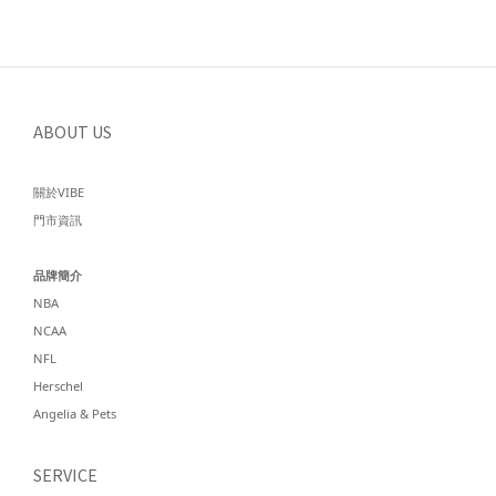
ABOUT US
關於VIBE
門市資訊
品牌簡介
NBA
NCAA
NFL
Herschel
Angelia & Pets
SERVICE