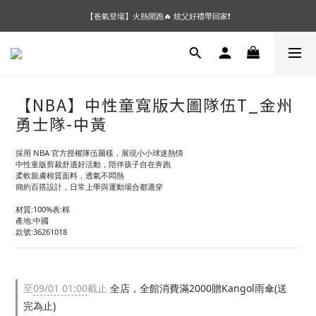
【夏末OUTLET】專區全面5折起❗超值入手就趁現在🔥
【爸氣登場】火熱開跑🔥 炫父好禮帶回家❗
【會員好禮】加入會員送$200購物金❗多重好禮等你加入領取 ❗
【夏末OUTLET】專區全面5折起❗超值入手就趁現在🔥
【NBA】中性童寬版大圖隊伍T_金州
勇士隊-中黃
採用 NBA 官方授權隊伍圖樣，展現小小球迷熱情
中性童版剪裁舒適好活動，陪伴孩子自在奔跑
柔軟親膚棉質面料，透氣不悶熱
簡約百搭設計，日常上學與運動場合都適穿
材質:100%表:棉
產地:中國
款號:36261018
至
09/01 01:00
截止
全店，全館消費滿2000贈Kangol雨傘(送
完為止)