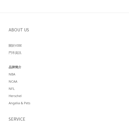
ABOUT US
關於VIBE
門市資訊
品牌簡介
NBA
NCAA
NFL
Herschel
Angelia & Pets
SERVICE