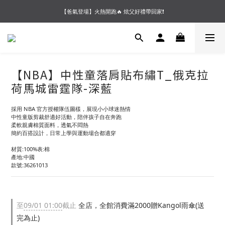
【夏末OUTLET】專區全面5折起❗超值入手就趁現在🔥
【爸氣登場】火熱開跑🔥 炫父好禮帶回家❗
【會員好禮】加入會員送$200購物金❗多重好禮等你加入領取 ❗
【夏末OUTLET】專區全面5折起❗超值入手就趁現在🔥
【NBA】中性童落肩貼布繡T_俄克拉
荷馬城雷霆隊-深藍
採用 NBA 官方授權隊伍圖樣，展現小小球迷熱情
中性童版剪裁舒適好活動，陪伴孩子自在奔跑
柔軟親膚棉質面料，透氣不悶熱
簡約百搭設計，日常上學與運動場合都適穿
材質:100%表:棉
產地:中國
款號:36261013
至
09/01 01:00
截止
全店，全館消費滿2000贈Kangol雨傘(送
完為止)