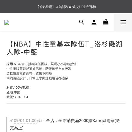
【夏末OUTLET】專區全面5折起❗超值入手就趁現在🔥
【爸氣登場】火熱開跑🔥 炫父好禮帶回家❗
【會員好禮】加入會員送$200購物金❗多重好禮等你加入領取 ❗
【夏末OUTLET】專區全面5折起❗超值入手就趁現在🔥
【NBA】中性童基本隊伍T_洛杉磯湖
人隊-中藍
採用 NBA 官方授權隊伍圖樣，展現小小球迷熱情
中性童版剪裁舒適好活動，陪伴孩子自在奔跑
柔軟親膚棉質面料，透氣不悶熱
簡約百搭設計，日常上學與運動場合都適穿
材質:100%表:棉
產地:中國
款號:36261004
至
09/01 01:00
截止
全店，全館消費滿2000贈Kangol雨傘(送
完為止)