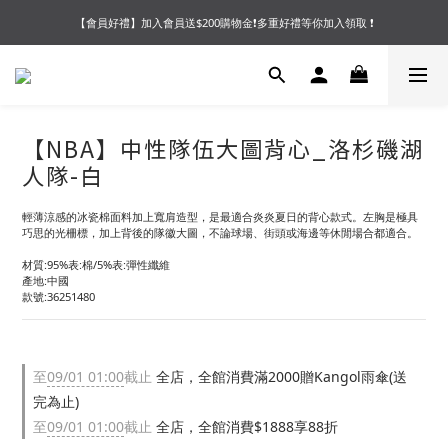
【會員好禮】加入會員送$200購物金❗多重好禮等你加入領取 ❗
【夏末OUTLET】專區全面5折起❗超值入手就趁現在🔥
【夏末OUTLET】專區全面5折起❗超值入手就趁現在🔥
【NBA】中性隊伍大圖背心_洛杉磯湖
人隊-白
輕薄涼感的冰瓷棉面料加上寬肩造型，是最適合炎炎夏日的背心款式。左胸是極具
巧思的光柵標，加上背後的隊徽大圖，不論球場、街頭或海邊等休閒場合都適合。
材質:95%表:棉/5%表:彈性纖維
產地:中國
款號:36251480
至
09/01 01:00
截止
全店，全館消費滿2000贈Kangol雨傘(送
完為止)
至
09/01 01:00
截止
全店，全館消費$1888享88折