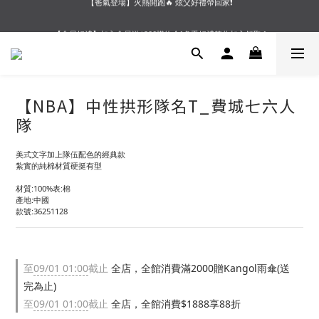
【夏末OUTLET】專區全面5折起❗超值入手就趁現在🔥
【會員好禮】加入會員送$200購物金❗多重好禮等你加入領取 ❗
【夏末OUTLET】專區全面5折起❗超值入手就趁現在🔥
【NBA】中性拱形隊名T_費城七六人
隊
美式文字加上隊伍配色的經典款
紮實的純棉材質硬挺有型
材質:100%表:棉
產地:中國
款號:36251128
至
09/01 01:00
截止
全店，全館消費滿2000贈Kangol雨傘(送
完為止)
至
09/01 01:00
截止
全店，全館消費$1888享88折