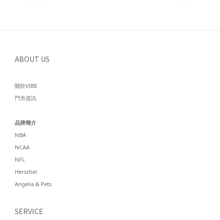
ABOUT US
關於VIBE
門市資訊
品牌簡介
NBA
NCAA
NFL
Herschel
Angelia & Pets
SERVICE