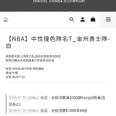
【夏末OUTLET】專區全面5折起❗超值入手就趁現在🔥
【會員好禮】加入會員送$200購物金❗多重好禮等你加入領取 ❗
【夏末OUTLET】專區全面5折起❗超值入手就趁現在🔥
【NBA】中性撞色隊名T_金州勇士隊-
白
經典隊名配上球隊主色,讓你的應援更加熱情
輕薄涼爽的冰瓷棉讓夏日穿著更加舒適
材質:95%表:棉/5%表:彈性纖維
產地:中國
款號:36251123
至
09/01 01:00
截止
全店，全館消費滿2000贈Kangol雨傘(送
完為止)
至
09/01 01:00
截止
全店，全館消費$1888享88折