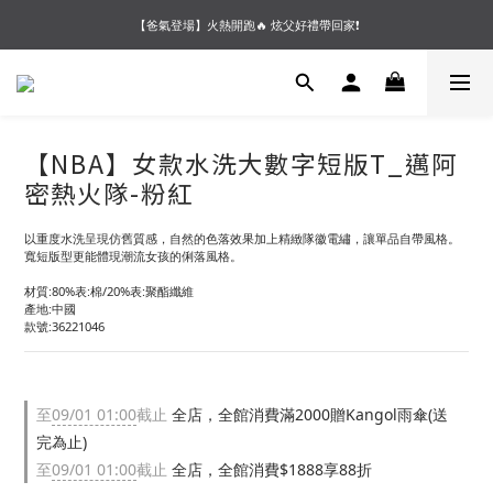
【夏末OUTLET】專區全面5折起❗超值入手就趁現在🔥
【爸氣登場】火熱開跑🔥 炫父好禮帶回家❗
【會員好禮】加入會員送$200購物金❗多重好禮等你加入領取 ❗
【夏末OUTLET】專區全面5折起❗超值入手就趁現在🔥
【NBA】女款水洗大數字短版T_邁阿
密熱火隊-粉紅
以重度水洗呈現仿舊質感，自然的色落效果加上精緻隊徽電繡，讓單品自帶風格。 
寬短版型更能體現潮流女孩的俐落風格。
材質:80%表:棉/20%表:聚酯纖維
產地:中國
款號:36221046
至
09/01 01:00
截止
全店，全館消費滿2000贈Kangol雨傘(送
完為止)
至
09/01 01:00
截止
全店，全館消費$1888享88折