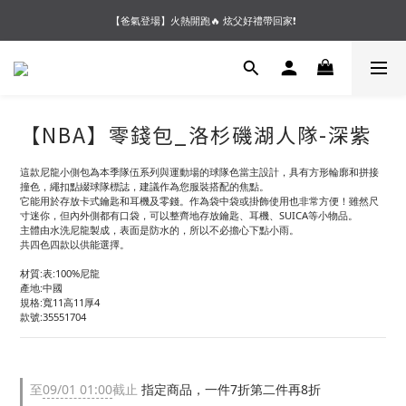
【夏末OUTLET】專區全面5折起❗超值入手就趁現在🔥
【爸氣登場】火熱開跑🔥 炫父好禮帶回家❗
【會員好禮】加入會員送$200購物金❗多重好禮等你加入領取 ❗
【夏末OUTLET】專區全面5折起❗超值入手就趁現在🔥
【NBA】零錢包_洛杉磯湖人隊-深紫
這款尼龍小側包為本季隊伍系列與運動場的球隊色當主設計，具有方形輪廓和拼接
撞色，繩扣點綴球隊標誌，建議作為您服裝搭配的焦點。
它能用於存放卡式鑰匙和耳機及零錢。作為袋中袋或掛飾使用也非常方便！雖然尺
寸迷你，但內外側都有口袋，可以整齊地存放鑰匙、耳機、SUICA等小物品。
主體由水洗尼龍製成，表面是防水的，所以不必擔心下點小雨。
共四色四款以供能選擇。
材質:表:100%尼龍
產地:中國
規格:寬11高11厚4
款號:35551704
至
09/01 01:00
截止
指定商品，一件7折第二件再8折