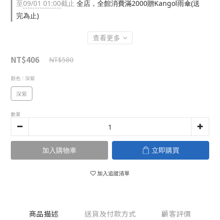
至
09/01 01:00
截止
全店，全館消費滿2000贈Kangol雨傘(送
完為止)
查看更多
NT$406
NT$580
顏色
: 深紫
深紫
數量
加入購物車
立即購買
加入追蹤清單
商品描述
送貨及付款方式
顧客評價