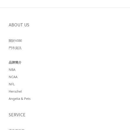
ABOUT US
關於VIBE
門市資訊
品牌簡介
NBA
NCAA
NFL
Herschel
Angelia & Pets
SERVICE