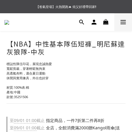
【夏末OUTLET】專區全面5折起❗超值入手就趁現在🔥
【爸氣登場】火熱開跑🔥 炫父好禮帶回家❗
【會員好禮】加入會員送$200購物金❗多重好禮等你加入領取 ❗
【夏末OUTLET】專區全面5折起❗超值入手就趁現在🔥
【NBA】中性基本隊伍短褲_明尼蘇達
灰狼隊-中灰
標誌性隊伍印花，展現忠誠熱愛
寬鬆剪裁，穿著輕鬆無拘束
高透氣布料，適合夏日運動
休閒與實用兼具，外出也好穿
材質:100%表:棉
產地:中國
款號:35251506
至
09/01 01:00
截止
指定商品，一件7折第二件再8折
至
09/01 01:00
截止
全店，全館消費滿2000贈Kangol雨傘(送