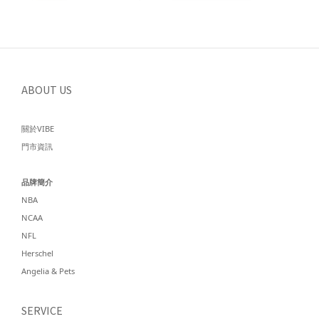
ABOUT US
關於VIBE
門市資訊
品牌簡介
NBA
NCAA
NFL
Herschel
Angelia & Pets
SERVICE