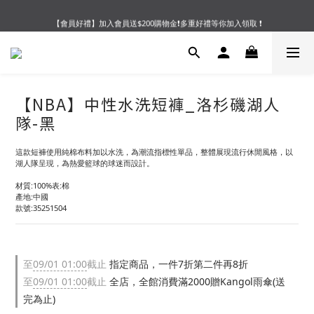
【會員好禮】加入會員送$200購物金❗多重好禮等你加入領取 ❗
【夏末OUTLET】專區全面5折起❗超值入手就趁現在🔥
【夏末OUTLET】專區全面5折起❗超值入手就趁現在🔥
【NBA】中性水洗短褲_洛杉磯湖人
隊-黑
這款短褲使用純棉布料加以水洗，為潮流指標性單品，整體展現流行休閒風格，以
湖人隊呈現，為熱愛籃球的球迷而設計。
材質:100%表:棉
產地:中國
款號:35251504
至
09/01 01:00
截止
指定商品，一件7折第二件再8折
至
09/01 01:00
截止
全店，全館消費滿2000贈Kangol雨傘(送
完為止)