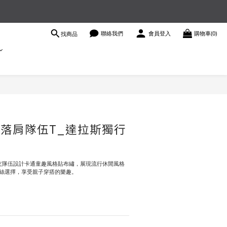
聯絡我們
會員登入
購物車(0)
找商品
立即購買
性落肩隊伍T_達拉斯獨行
支隊伍設計卡通童趣風格貼布繡，展現流行休閒風格
絲選擇，享受親子穿搭的樂趣。