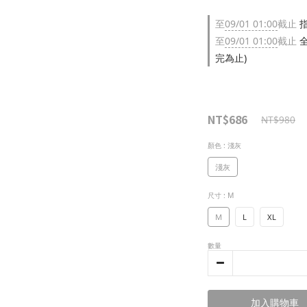
至
09/01 01:00
截止
指
至
09/01 01:00
截止
全
完為止)
NT$686
NT$980
顏色
: 淺灰
淺灰
尺寸
: M
M
L
XL
數量
加入購物車