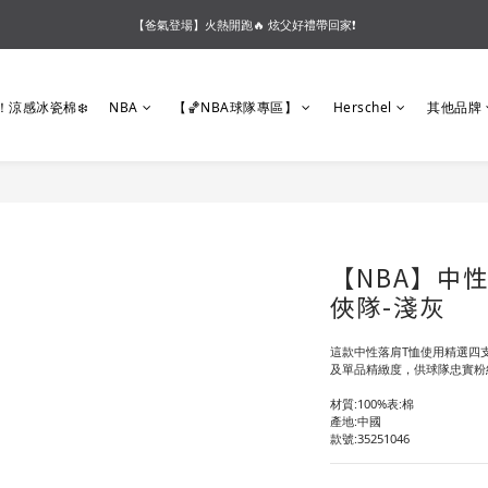
【夏末OUTLET】專區全面5折起❗超值入手就趁現在🔥
【會員好禮】加入會員送$200購物金❗多重好禮等你加入領取 ❗
【夏末OUTLET】專區全面5折起❗超值入手就趁現在🔥
！涼感冰瓷棉❄️
NBA
【🏀NBA球隊專區】
Herschel
其他品牌
【NBA】中
俠隊-淺灰
這款中性落肩T恤使用精選四
及單品精緻度，供球隊忠實粉
材質:100%表:棉
產地:中國
款號:35251046