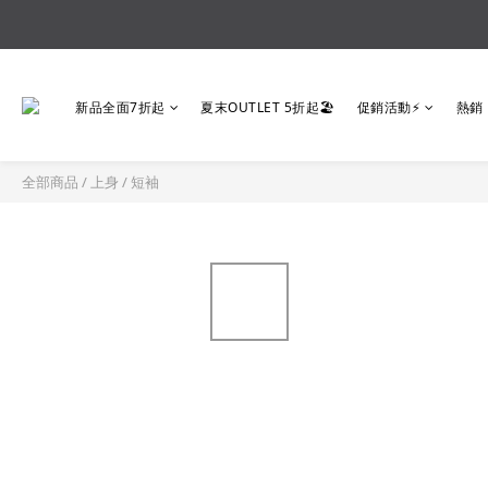
新品全面7折起
夏末OUTLET 5折起🏖️
促銷活動⚡
熱銷
全部商品
/
上身
/
短袖