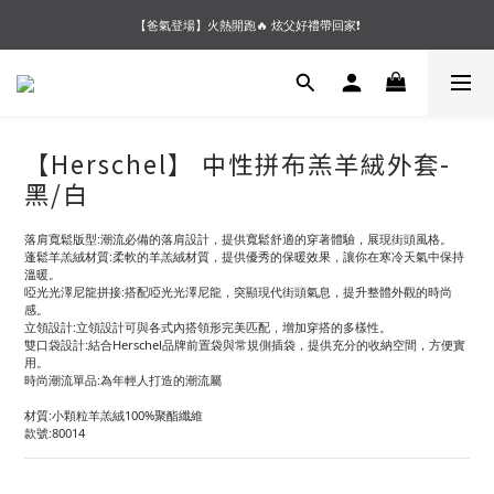
【會員好禮】加入會員送$200購物金❗多重好禮等你加入領取 ❗
【夏末OUTLET】專區全面5折起❗超值入手就趁現在🔥
【夏末OUTLET】專區全面5折起❗超值入手就趁現在🔥
【Herschel】 中性拼布羔羊絨外套-
黑/白
落肩寬鬆版型:潮流必備的落肩設計，提供寬鬆舒適的穿著體驗，展現街頭風格。
蓬鬆羊羔絨材質:柔軟的羊羔絨材質，提供優秀的保暖效果，讓你在寒冷天氣中保持
溫暖。
啞光光澤尼龍拼接:搭配啞光光澤尼龍，突顯現代街頭氣息，提升整體外觀的時尚
感。
立領設計:立領設計可與各式內搭領形完美匹配，增加穿搭的多樣性。
雙口袋設計:結合Herschel品牌前置袋與常規側插袋，提供充分的收納空間，方便實
用。
時尚潮流單品:為年輕人打造的潮流屬
材質:小顆粒羊羔絨100%聚酯纖維
款號:80014