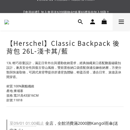
【會員好禮】加入會員送$200購物金❗多重好禮等你加入領取 ❗
【夏末OUTLET】專區全面5折起❗超值入手就趁現在🔥
【夏末OUTLET】專區全面5折起❗超值入手就趁現在🔥
【Herschel】Classic Backpack 後
背包 26L-淺卡其/藍
13L 輕巧容量設計，滿足日常外出與通勤收納需求，經典抽繩束口搭配翻蓋磁吸扣
設計，兼具安全性與復古登山風格，雙前置收納口袋搭配側邊拉鍊收納層，方便分
類與快速取物，可調式肩背帶提供舒適背負體驗，輕盈百搭，適合日常、旅遊及休
閒穿搭。
材質:100%聚酯纖維
產地:柬埔寨
規格:寬31高43深16CM
款號:11818
至
09/01 01:00
截止
全店，全館消費滿2000贈Kangol雨傘(送