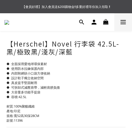
【會員好禮】加入會員送$200購物金❗多重好禮等你加入領取 ❗
【夏末OUTLET】專區全面5折起❗超值入手就趁現在🔥
【夏末OUTLET】專區全面5折起❗超值入手就趁現在🔥
【Herschel】Novel 行李袋 42.5L-
黑/極致黑/淺灰/深藍
●  全面採用愛地球環保素材
●  使用防水拉鍊保護內部
●  內部附網狀小口袋方便收納
●  設計鞋子獨立收納空間
●  真皮提手堅固耐用
●  可拆卸式減壓肩帶，減輕肩膀負擔
●  大容量多功能手提袋
●  容積:42.5L
材質:100%聚酯纖維
產地:印尼
規格:寬52高30深28CM
款號:11396