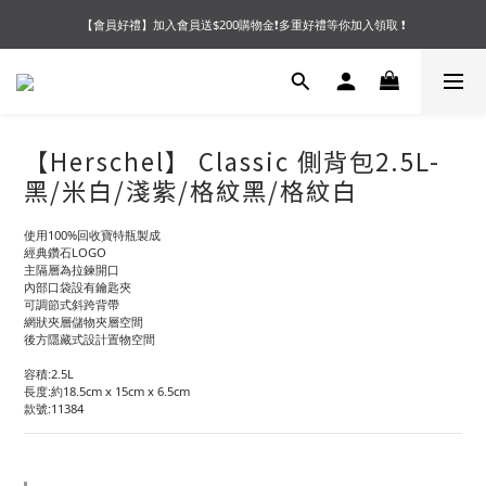
【會員好禮】加入會員送$200購物金❗多重好禮等你加入領取 ❗
【夏末OUTLET】專區全面5折起❗超值入手就趁現在🔥
【夏末OUTLET】專區全面5折起❗超值入手就趁現在🔥
【Herschel】 Classic 側背包2.5L-
黑/米白/淺紫/格紋黑/格紋白
使用100%回收寶特瓶製成
經典鑽石LOGO
主隔層為拉鍊開口
內部口袋設有鑰匙夾
可調節式斜跨背帶
網狀夾層儲物夾層空間
後方隱藏式設計置物空間
容積:2.5L
長度:約18.5cm x 15cm x 6.5cm
款號:11384