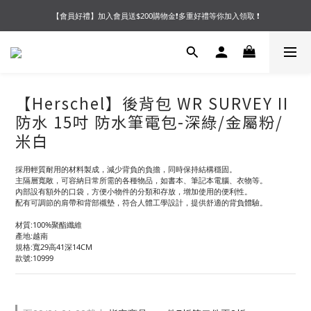
【會員好禮】加入會員送$200購物金❗多重好禮等你加入領取 ❗
【夏末OUTLET】專區全面5折起❗超值入手就趁現在🔥
【夏末OUTLET】專區全面5折起❗超值入手就趁現在🔥
【Herschel】後背包 WR SURVEY II
防水 15吋 防水筆電包-深綠/金屬粉/
米白
採用輕質耐用的材料製成，減少背負的負擔，同時保持結構穩固。
主隔層寬敞，可容納日常所需的各種物品，如書本、筆記本電腦、衣物等。
內部設有額外的口袋，方便小物件的分類和存放，增加使用的便利性。
配有可調節的肩帶和背部襯墊，符合人體工學設計，提供舒適的背負體驗。
材質:100%聚酯纖維
產地:越南
規格:寬29高41深14CM
款號:10999