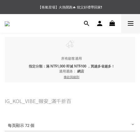
【夏末OUTLET】專區全面5折起❗超值入手就趁現在🔥
【會員好禮】加入會員送$200購物金❗多重好禮等你加入領取 ❗
【夏末OUTLET】專區全面5折起❗超值入手就趁現在🔥
所有顧客適用
指定分類：滿 NT$1,000 即減 NT$100 ，買越多省越多！
適用通路：
網店
條款與細則
IG_KOL_VIBE_薇安_滿千折百
每頁顯示 72 個