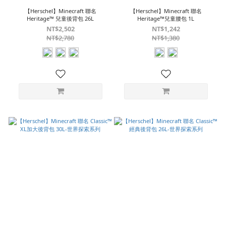
【Herschel】Minecraft 聯名
【Herschel】Minecraft 聯名
Heritage™ 兒童後背包 26L
Heritage™兒童腰包 1L
NT$2,502
NT$1,242
NT$2,780
NT$1,380