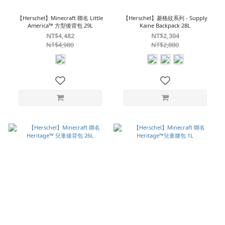
【Herschel】Minecraft 聯名 Little
【Herschel】菱格紋系列 - Supply
America™ 方型後背包 29L
Kaine Backpack 28L
NT$4,482
NT$2,304
NT$4,980
NT$2,880