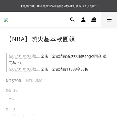
【會員好禮】加入會員送$200購物金❗多重好禮等你加入領取 ❗
【夏末OUTLET】專區全面5折起❗超值入手就趁現在🔥
【夏末OUTLET】專區全面5折起❗超值入手就趁現在🔥
【NBA】熱火基本款圓領T
至
09/01 01:00
截止
全店，全館消費滿2000贈Kangol雨傘(送
完為止)
至
09/01 01:00
截止
全店，全館消費$1888享88折
NT$790
NT$1,580
顏色
: 米白
米白
尺寸
: S