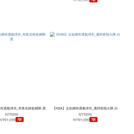
網布透氣球衣_布魯克林籃網隊-黑
【NBA】女款網布透氣球衣_邁阿密熱火隊-白
NT$896
NT$896
NT$1,280
NT$1,280
7折
7折