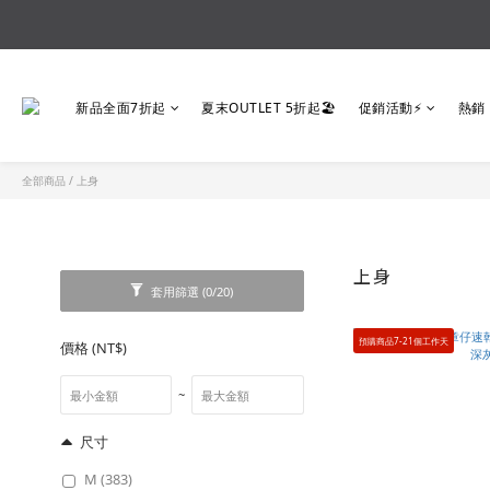
新品全面7折起
夏末OUTLET 5折起🏖️
促銷活動⚡
熱銷
全部商品
/
上身
上身
套用篩選
(0/20)
預購商品7-21個工作天
價格 (NT$)
~
尺寸
M (383)