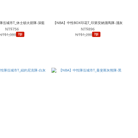
隊伍城市T_休士頓火箭隊-深藍
【NBA】中性BOX印花T_印第安納溜馬隊-淺灰
NT$756
NT$896
NT$1,080
NT$1,280
7折
7折