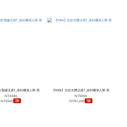
款電繡涼感T_洛杉磯湖人隊-黑
【NBA】女款水鑽涼感T_洛杉磯湖人隊-黑
NT$686
NT$896
NT$980
NT$1,280
7折
7折