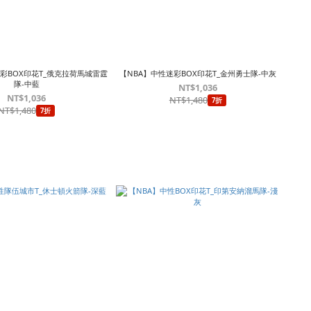
彩BOX印花T_俄克拉荷馬城雷霆
【NBA】中性迷彩BOX印花T_金州勇士隊-中灰
隊-中藍
NT$1,036
NT$1,036
NT$1,480
7折
NT$1,480
7折