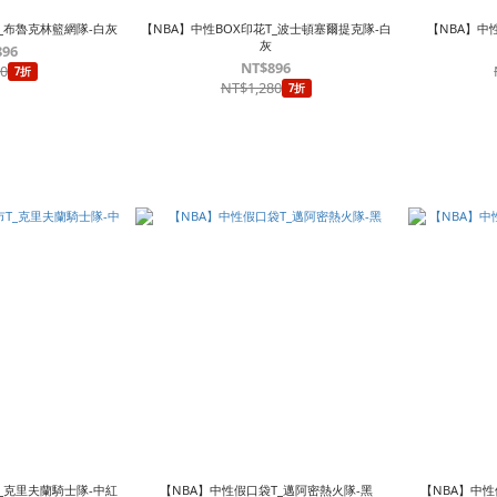
T_布魯克林籃網隊-白灰
【NBA】中性BOX印花T_波士頓塞爾提克隊-白
【NBA】中
灰
896
NT$896
80
7折
NT$1,280
7折
_克里夫蘭騎士隊-中紅
【NBA】中性假口袋T_邁阿密熱火隊-黑
【NBA】中性