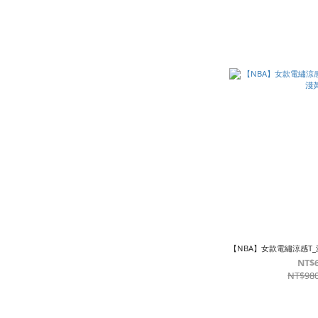
【NBA】女款電繡涼感T
NT$
NT$98