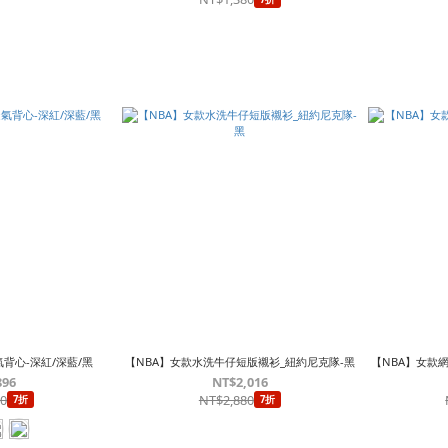
背心-深紅/深藍/黑
【NBA】女款水洗牛仔短版襯衫_紐約尼克隊-黑
【NBA】女款
896
NT$2,016
80
NT$2,880
7折
7折