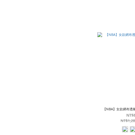
【NBA】女款網布透氣
NT$
NT$1,2