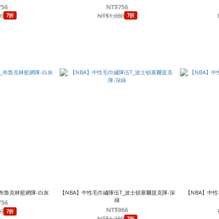
756
NT$756
80
NT$1,080
7折
7折
_布魯克林籃網隊-白灰
【NBA】中性毛巾繡隊伍T_波士頓塞爾提克隊-深
【NBA】中性
綠
756
NT$966
80
7折
NT$1,380
7折