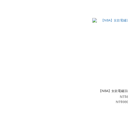
【NBA】女款電繡涼
NT$
NT$98