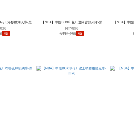
印花T_洛杉磯湖人隊-黑
【NBA】中性BOX印花T_邁阿密熱火隊-黑
【NBA】中性
,036
NT$896
80
NT$1,280
7折
7折