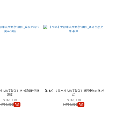
洗大數字短版T_達拉斯獨行俠隊-
【NBA】女款水洗大數字短版T_邁阿密熱火隊-粉
淺藍
紅
NT$1,176
NT$1,176
NT$1,680
NT$1,680
7折
7折