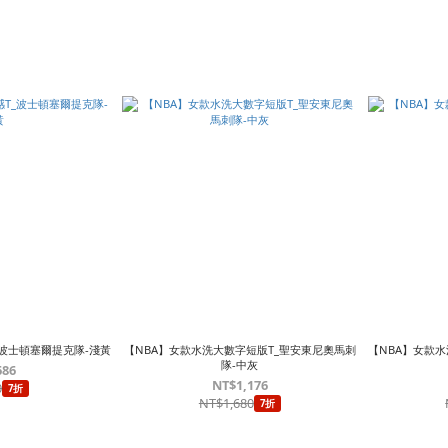
_波士頓塞爾提克隊-淺黃
【NBA】女款水洗大數字短版T_聖安東尼奧馬刺
【NBA】女款水
隊-中灰
686
NT$1,176
0
7折
NT$1,680
7折