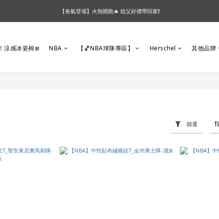
【夏末OUTLET】專區全面5折起❗超值入手就趁現在🔥
【爸氣登場】火熱開跑🔥 炫父好禮帶回家❗
【會員好禮】加入會員送$200購物金❗多重好禮等你加入領取 ❗
！涼感冰瓷棉❄️
NBA
【🏀NBA球隊專區】
Herschel
其他品牌
【夏末OUTLET】專區全面5折起❗超值入手就趁現在🔥
篩選