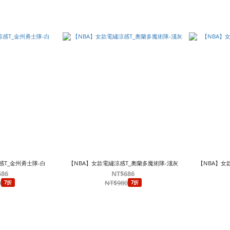
感T_金州勇士隊-白
【NBA】女款電繡涼感T_奧蘭多魔術隊-淺灰
【NBA】女
686
NT$686
0
NT$980
7折
7折