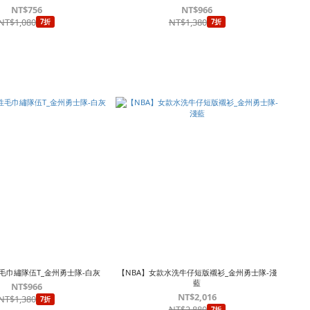
NT$756
NT$966
NT$1,080
NT$1,380
7折
7折
毛巾繡隊伍T_金州勇士隊-白灰
【NBA】女款水洗牛仔短版襯衫_金州勇士隊-淺
藍
NT$966
NT$2,016
NT$1,380
7折
NT$2,880
7折