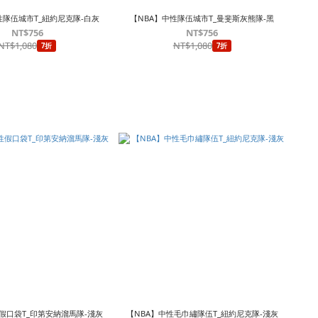
性隊伍城市T_紐約尼克隊-白灰
【NBA】中性隊伍城市T_曼斐斯灰熊隊-黑
NT$756
NT$756
NT$1,080
NT$1,080
7折
7折
假口袋T_印第安納溜馬隊-淺灰
【NBA】中性毛巾繡隊伍T_紐約尼克隊-淺灰