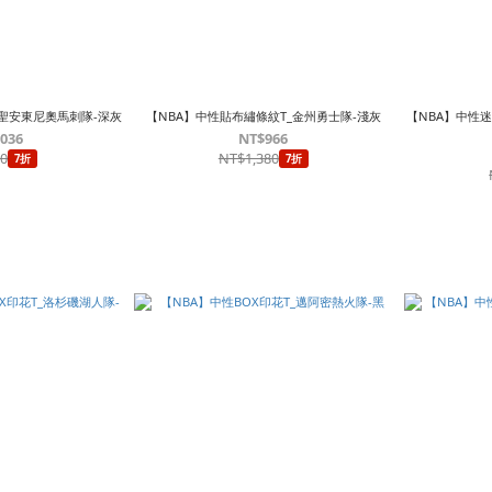
_聖安東尼奧馬刺隊-深灰
【NBA】中性貼布繡條紋T_金州勇士隊-淺灰
【NBA】中性迷
,036
NT$966
80
NT$1,380
7折
7折