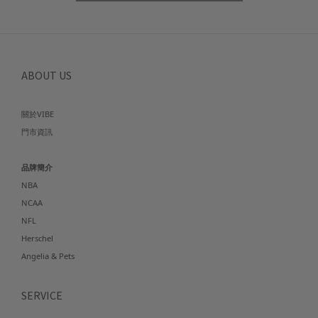
ABOUT US
關於VIBE
門市資訊
品牌簡介
NBA
NCAA
NFL
Herschel
Angelia & Pets
SERVICE