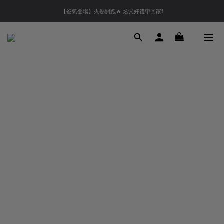
【夏末OUTLET】專區全面5折起❗超值入手就趁現在🔥
【爸氣登場】火熱開跑🔥 炫父好禮帶回家❗
【會員好禮】加入會員送$200購物金❗多重好禮等你加入領取 ❗
【夏末OUTLET】專區全面5折起❗超值入手就趁現在🔥