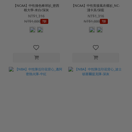
【NCAA】中性撞色棒球衫_密西
【NCAA】中性剪接風衣襯衫_NC-
根大學-米白/深灰
淺卡其/深藍
NT$1,316
NT$1,316
NT$1,880
NT$1,880
7折
7折