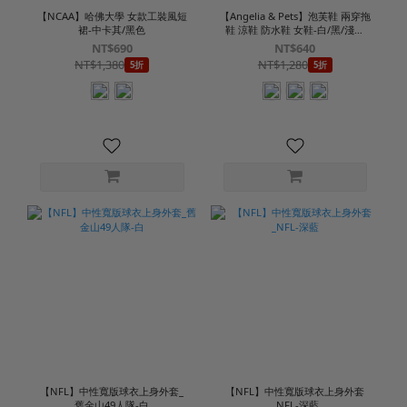
【NCAA】哈佛大學 女款工裝風短
【Angelia & Pets】泡芙鞋 兩穿拖
裙-中卡其/黑色
鞋 涼鞋 防水鞋 女鞋-白/黑/淺卡
其/深橘
NT$690
NT$640
NT$1,380
NT$1,280
5折
5折
【NFL】中性寬版球衣上身外套_
【NFL】中性寬版球衣上身外套
舊金山49人隊-白
_NFL-深藍