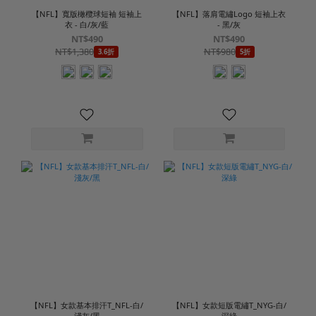
【NFL】寬版橄欖球短袖 短袖上
【NFL】落肩電繡Logo 短袖上衣
衣 - 白/灰/藍
- 黑/灰
NT$490
NT$490
NT$1,380
NT$980
3.6折
5折
【NFL】女款基本排汗T_NFL-白/
【NFL】女款短版電繡T_NYG-白/
淺灰/黑
深綠