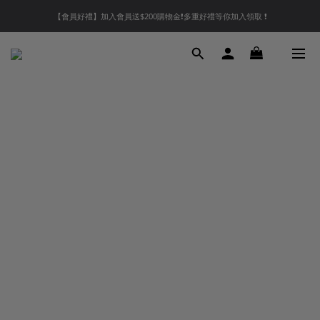
【會員好禮】加入會員送$200購物金❗多重好禮等你加入領取 ❗
【夏末OUTLET】專區全面5折起❗超值入手就趁現在🔥
【夏末OUTLET】專區全面5折起❗超值入手就趁現在🔥