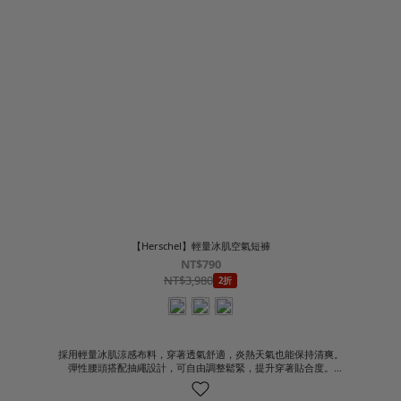
【Herschel】輕量冰肌空氣短褲
NT$790
NT$3,980
2折
採用輕量冰肌涼感布料，穿著透氣舒適，炎熱天氣也能保持清爽。
彈性腰頭搭配抽繩設計，可自由調整鬆緊，提升穿著貼合度。
輕盈版型不易產生束縛感，活動自在，適合長時間穿著。
吸濕排汗、快乾機能，幫助維持乾爽舒適。