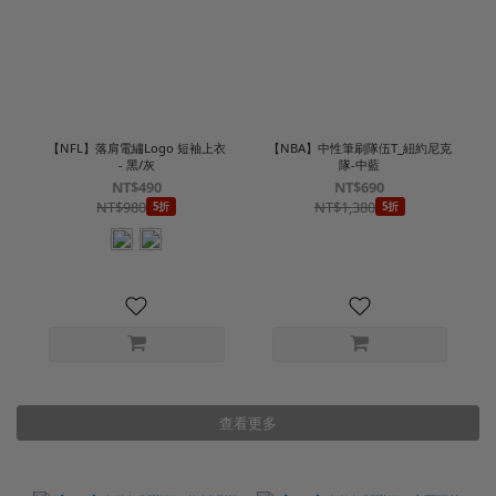
【NFL】落肩電繡Logo 短袖上衣
【NBA】中性筆刷隊伍T_紐約尼克
- 黑/灰
隊-中藍
NT$490
NT$690
NT$980
NT$1,380
5折
5折
查看更多