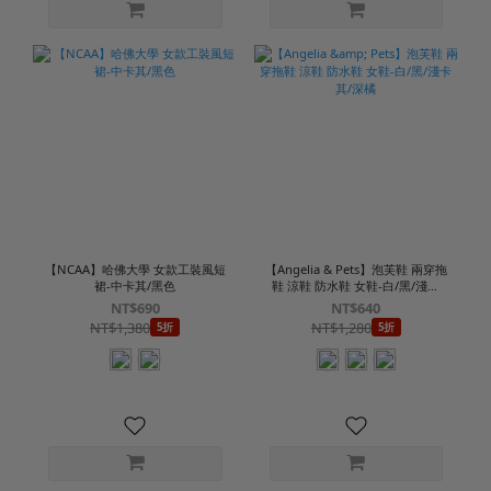
【NCAA】哈佛大學 女款工裝風短
【Angelia & Pets】泡芙鞋 兩穿拖
裙-中卡其/黑色
鞋 涼鞋 防水鞋 女鞋-白/黑/淺卡
其/深橘
NT$690
NT$640
NT$1,380
NT$1,280
5折
5折