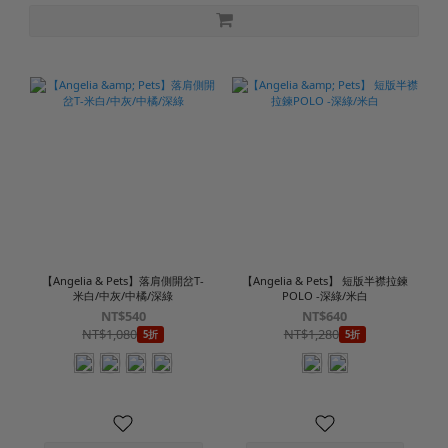
雙側口袋設計，可輕鬆收納手機、錢包、鑰匙等隨身物品。
簡約百搭風格，輕鬆搭配 T 恤、背心或防曬外套。
適合日常休閒、居家、運動、健走、旅遊及戶外活動。
📢 三件只要$1990❗
材質:80%尼龍/20%彈性纖維
產地:中國
款號:H6253501
【Angelia & Pets】落肩側開岔T-
【Angelia & Pets】 短版半襟拉鍊
米白/中灰/中橘/深綠
POLO -深綠/米白
NT$540
NT$640
NT$1,080
NT$1,280
5折
5折