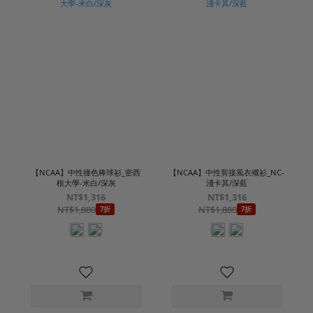
【NCAA】中性撞色棒球衫_密西
【NCAA】中性剪接風衣襯衫_NC-
根大學-米白/深灰
淺卡其/深藍
NT$1,316
NT$1,316
NT$1,880
NT$1,880
7折
7折